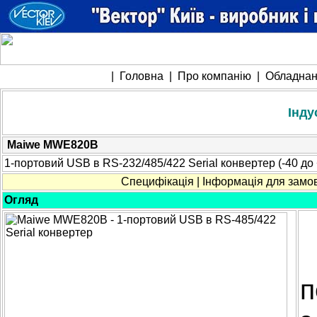
|
Головна
|
Про компанію
|
Обладна
Інду
Maiwe MWE820B
1-портовий USB
в
RS-
2
32/
485
/
422
Serial
конвертер
(-
40
до 
Специфікація
|
Інформація для замо
Огляд
п