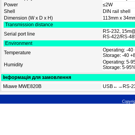
Power
≤2W
Shell
DIN rail shell
Dimension (W x D x H)
113mm x 34m
Transmission distance
RS-232,
15m@
Serial port line
RS-422/RS-48
Environment
Operating: -
40
Temperature
Storage: -
4
0 +
Operating: 5-
Humidity
Storage: 5-95
Інформація для замовлення
Miawe MWE820B
USB←→RS-232/
Copyrig