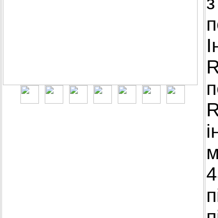
з
п
І
R
п
R
і
м
4
п
п