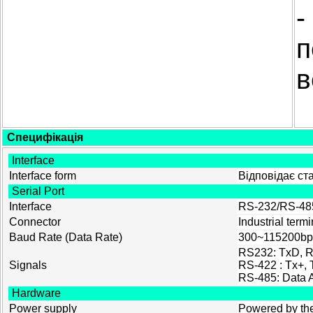
-
п
в
Специфікація
Interface
Interface form
Відповіда
є
ста
Serial Port
Interface
RS-232/RS-48
Connector
Industrial term
Baud Rate (Data Rate)
300~115200bp
RS232: TxD, 
Signals
RS-422 : Tx+, 
RS-485: Data A
Hardware
Power supply
Powered by the