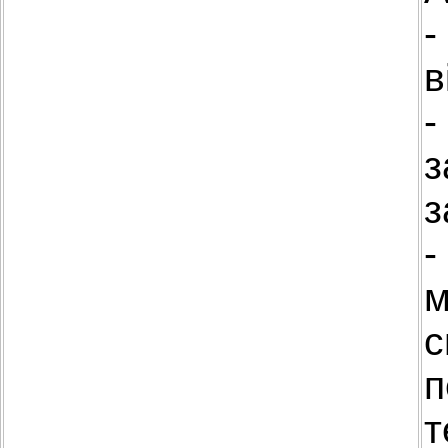
-
в
-
з
з
-
м
с
п
т