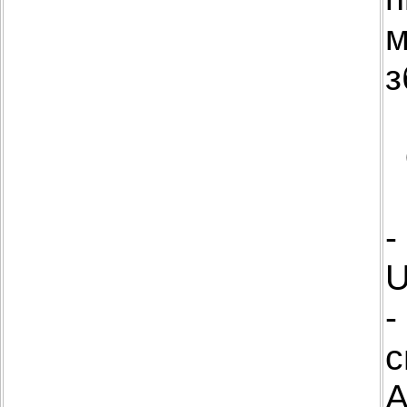
м
з
-
U
-
с
A